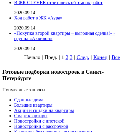
В ЖК CLEVER отчитались об этапах работ
2020.09.14
Ход работ в ЖК «Аура»
2020.09.14
«Покупка второй квартиры – выгодная сделка!» -
группа «Аквилон»
2020.09.14
Начало | Пред. |
1
2
3
|
След.
|
Конец
|
Все
Готовые подборки новостроек в Санкт-
Петербурге
Популярные запросы
Сданные дома
Большие квартиры
Акции и скидки на квартиры
Смарт квартиры
Новостройки с ипотекой
Новостройки с рассрочкой
Квартиры без первоначального взноса