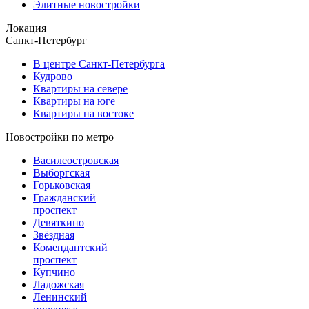
Элитные новостройки
Локация
Санкт-Петербург
В центре Санкт-Петербурга
Кудрово
Квартиры на севере
Квартиры на юге
Квартиры на востоке
Новостройки по метро
Василеостровская
Выборгская
Горьковская
Гражданский
проспект
Девяткино
Звёздная
Комендантский
проспект
Купчино
Ладожская
Ленинский