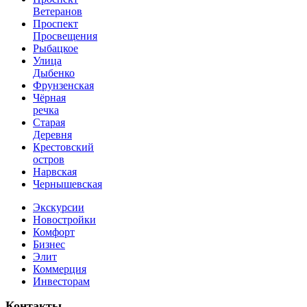
Ветеранов
Проспект
Просвещения
Рыбацкое
Улица
Дыбенко
Фрунзенская
Чёрная
речка
Старая
Деревня
Крестовский
остров
Нарвская
Чернышевская
Экскурсии
Новостройки
Комфорт
Бизнес
Элит
Коммерция
Инвесторам
Контакты