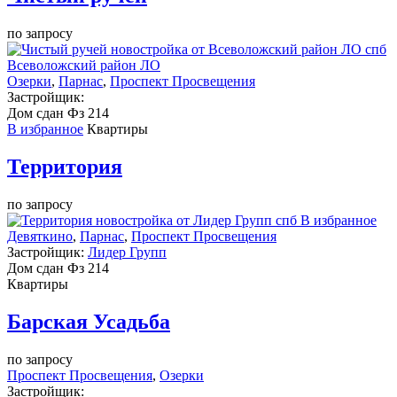
по запросу
Всеволожский район ЛО
Озерки
,
Парнас
,
Проспект Просвещения
Застройщик:
Дом сдан
Фз 214
В избранное
Квартиры
Территория
по запросу
В избранное
Девяткино
,
Парнас
,
Проспект Просвещения
Застройщик:
Лидер Групп
Дом сдан
Фз 214
Квартиры
Барская Усадьба
по запросу
Проспект Просвещения
,
Озерки
Застройщик: