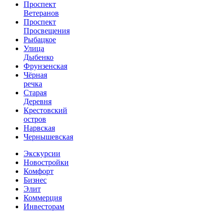
Проспект
Ветеранов
Проспект
Просвещения
Рыбацкое
Улица
Дыбенко
Фрунзенская
Чёрная
речка
Старая
Деревня
Крестовский
остров
Нарвская
Чернышевская
Экскурсии
Новостройки
Комфорт
Бизнес
Элит
Коммерция
Инвесторам