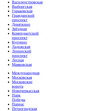
Василеостровская
Выборгская
Горьковская
Гражданский
проспект
Девяткино
Звёздная
Комендантский
проспект
Купчино
Ладожская
Ленинский
проспект
Лесная
Маяковская
Международная
Московская
Московские
ворота
Новочеркасская
Парк
Победы
Парнас
Петроградская