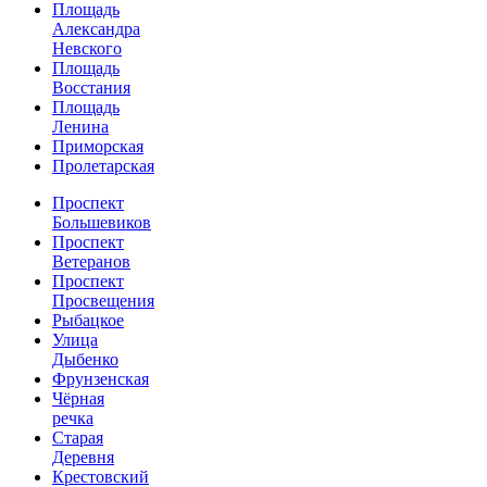
Площадь
Александра
Невского
Площадь
Восстания
Площадь
Ленина
Приморская
Пролетарская
Проспект
Большевиков
Проспект
Ветеранов
Проспект
Просвещения
Рыбацкое
Улица
Дыбенко
Фрунзенская
Чёрная
речка
Старая
Деревня
Крестовский