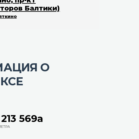
но, пр-кт
торов Балтики)
яткино
АЦИЯ О
КСЕ
-
213 569
a
МЕТРА