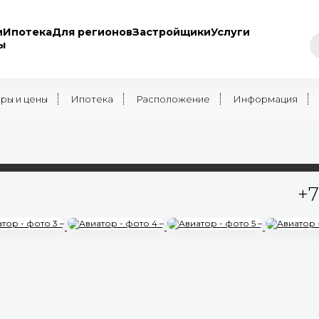
и
Ипотека
Для регионов
Застройщики
Услуги
ы
ры и цены
Ипотека
Расположение
Информация
+7