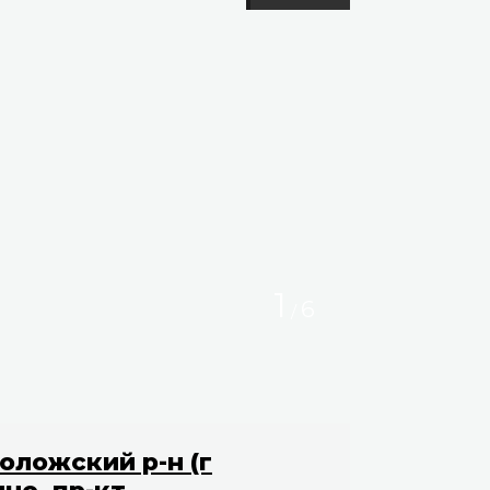
1
6
/
оложский р-н (г