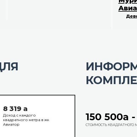
Мури
Авиа
Дев
ДЛЯ
ИНФОРМ
КОМПЛЕ
8 319
a
150 500
a
Доход с каждого
квадратного метра в жк
Авиатор
СТОИМОСТЬ КВАДРАТНОГО 