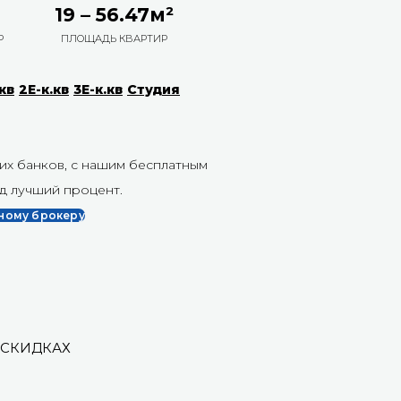
2
19 – 56.47м²
Р
ПЛОЩАДЬ КВАРТИР
.кв
2Е-к.кв
3Е-к.кв
Студия
и
их банков, с нашим бесплатным
д лучший процент.
чному брокеру
 СКИДКАХ