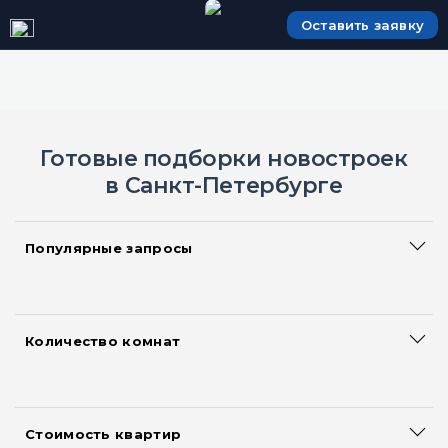
Оставить заявку
Готовые подборки новостроек
в Санкт-Петербурге
Популярные запросы
Сданные дома
Большие квартиры
Акции и скидки на квартиры
Количество комнат
Смарт квартиры
Квартиры-студии
Новостройки с ипотекой
Однокомнатные квартиры
Новостройки с рассрочкой
Двухкомнатные квартиры
Квартиры без первоначального взноса
Стоимость квартир