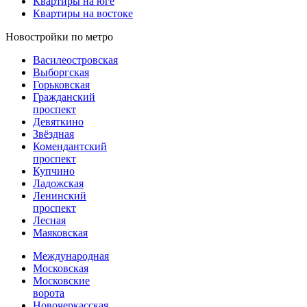
Квартиры на юге
Квартиры на востоке
Новостройки по метро
Василеостровская
Выборгская
Горьковская
Гражданский
проспект
Девяткино
Звёздная
Комендантский
проспект
Купчино
Ладожская
Ленинский
проспект
Лесная
Маяковская
Международная
Московская
Московские
ворота
Новочеркасская