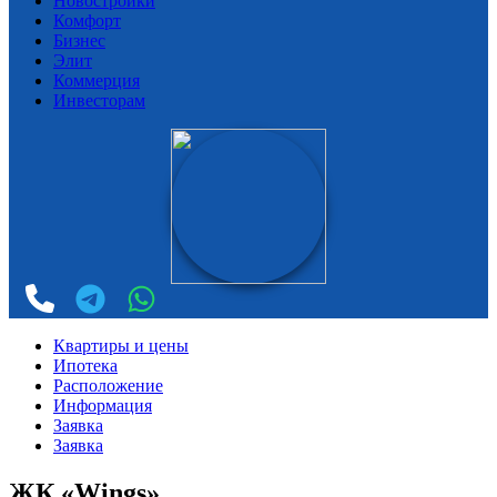
Новостройки
Комфорт
Бизнес
Элит
Коммерция
Инвесторам
Квартиры и цены
Ипотека
Расположение
Информация
Заявка
Заявка
ЖК «Wings»