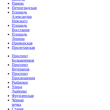
Парнас
Петроградская
Площадь
Александра
Невского
Площадь
Восстания
Площадь
Ленина
Приморская
Пролетарская
Проспект
Большевиков
Проспект
Ветеранов
Проспект
Просвещения
Рыбацкое
Улица
Дыбенко
Фрунзенская
Чёрная
речка
Старая