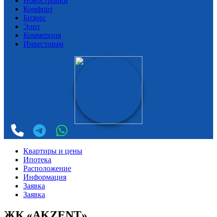
Новостройки
Комфорт
Бизнес
Элит
Коммерция
Инвесторам
Квартиры и цены
Ипотека
Расположение
Информация
Заявка
Заявка
ЖК «AKZENT»