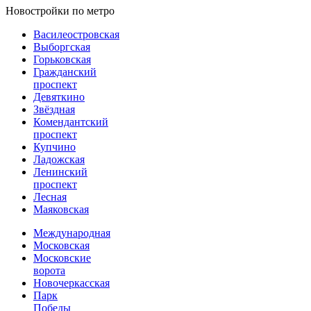
Новостройки по метро
Василеостровская
Выборгская
Горьковская
Гражданский
проспект
Девяткино
Звёздная
Комендантский
проспект
Купчино
Ладожская
Ленинский
проспект
Лесная
Маяковская
Международная
Московская
Московские
ворота
Новочеркасская
Парк
Победы