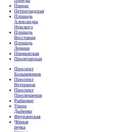
Победы
Парнас
Петроградская
Площадь
Александра
Невского
Площадь
Восстания
Площадь
Ленина
Приморская
Пролетарская
Проспект
Большевиков
Проспект
Ветеранов
Проспект
Просвещения
Рыбацкое
Улица
Дыбенко
Фрунзенская
Чёрная
речка