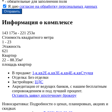
* - обязательные для заполнения поля
Я даю
согласие на обработку персональных данных
Информация о комплексе
143 175
a
-
221 253
a
Стоимость квадратного метра
1
-
23
Этажность
621
Квартир
22 – 88.35м²
площадь квартир
В продаже:
1-к.кв
2Е-к.кв
3Е-к.кв
4Е-к.кв
Студия
Отделка:
Без отделки
Застройщик:
ЦДС
Акредитация от ведущих банков, с нашим бесплатным
сопровождением и под лучший процент.
Оставить заявку ипотечному брокеру
Новосаратовка: Подробности о ценах, планировках, акциях и
скидках