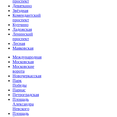
проспект
Девяткино
Звёздная
Комендантский
проспект
Купчино
Ладожская
Ленинский
проспект
Лесная
Маяковская
Международная
Московская
Московские
ворота
Новочеркасская
Парк
Победы
Парнас
Петроградская
Площадь
Александра
Невского
Площадь