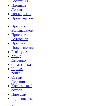
Восстания
Площадь
Ленина
Приморская
Пролетарская
Проспект
Большевиков
Проспект
Ветеранов
Проспект
Просвещения
Рыбацкое
Улица
Дыбенко
Фрунзенская
Чёрная
речка
Старая
Деревня
Крестовский
остров
Нарвская
Чернышевская