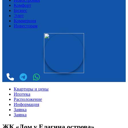
Новостройки
Комфорт
Бизнес
Элит
Коммерция
Инвесторам
Квартиры и цены
Ипотека
Расположение
Информация
Заявка
Заявка
ЖК «Дом у Елагина острова»