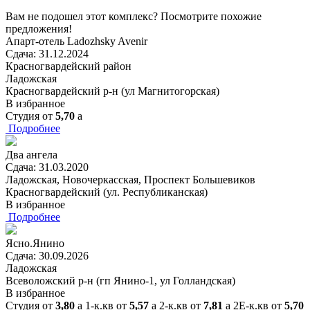
Вам не подошел этот комплекс? Посмотрите похожие
предложения!
Апарт-отель Ladozhsky Avenir
Сдача: 31.12.2024
Красногвардейский район
Ладожская
Красногвардейский р-н (ул Магнитогорская)
В избранное
Студия
от
5,70
a
Подробнее
Два ангела
Сдача: 31.03.2020
Ладожская, Новочеркасская, Проспект Большевиков
Красногвардейский (ул. Республиканская)
В избранное
Подробнее
Ясно.Янино
Сдача: 30.09.2026
Ладожская
Всеволожский р-н (гп Янино-1, ул Голландская)
В избранное
Студия
от
3,80
a
1-к.кв
от
5,57
a
2-к.кв
от
7,81
a
2Е-к.кв
от
5,70