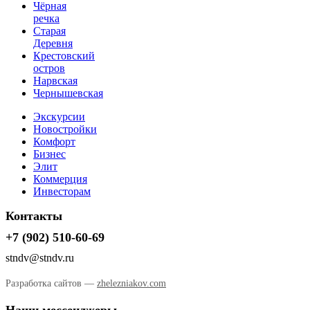
Чёрная
речка
Старая
Деревня
Крестовский
остров
Нарвская
Чернышевская
Экскурсии
Новостройки
Комфорт
Бизнес
Элит
Коммерция
Инвесторам
Контакты
+7 (902) 510-60-69
stndv@stndv.ru
Разработка сайтов —
zhelezniakov.com
Наши мессенджеры