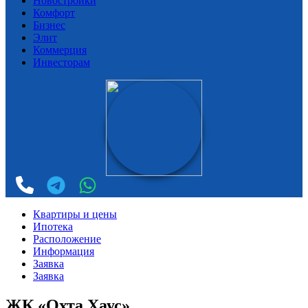
Новостройки
Комфорт
Бизнес
Элит
Коммерция
Инвесторам
Квартиры и цены
Ипотека
Расположение
Информация
Заявка
Заявка
ЖК «Охта Хаус»