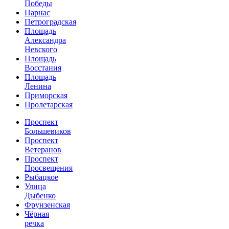
Победы
Парнас
Петроградская
Площадь
Александра
Невского
Площадь
Восстания
Площадь
Ленина
Приморская
Пролетарская
Проспект
Большевиков
Проспект
Ветеранов
Проспект
Просвещения
Рыбацкое
Улица
Дыбенко
Фрунзенская
Чёрная
речка