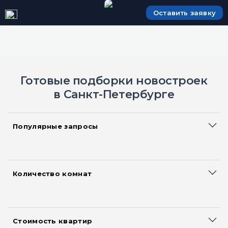
Оставить заявку
Готовые подборки новостроек
в Санкт-Петербурге
Популярные запросы
Сданные дома
Большие квартиры
Акции и скидки на квартиры
Количество комнат
Смарт квартиры
Квартиры-студии
Новостройки с ипотекой
Однокомнатные квартиры
Новостройки с рассрочкой
Двухкомнатные квартиры
Квартиры без первоначального взноса
Стоимость квартир