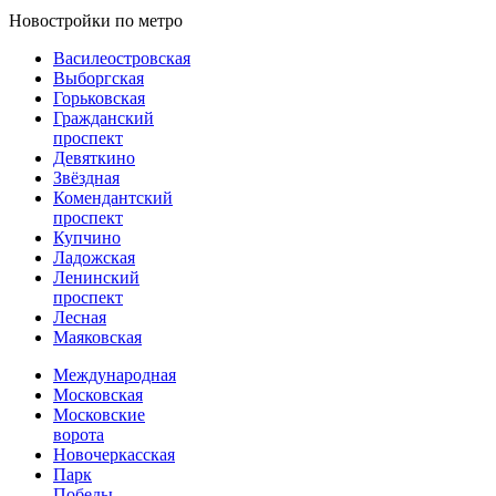
Новостройки по метро
Василеостровская
Выборгская
Горьковская
Гражданский
проспект
Девяткино
Звёздная
Комендантский
проспект
Купчино
Ладожская
Ленинский
проспект
Лесная
Маяковская
Международная
Московская
Московские
ворота
Новочеркасская
Парк
Победы