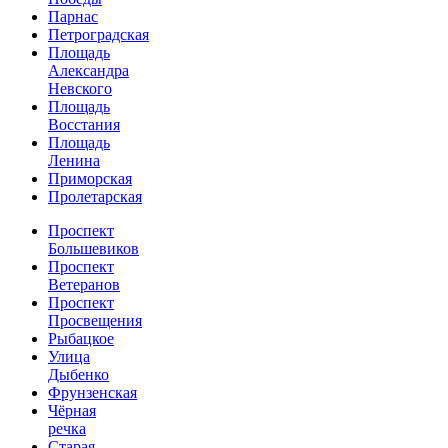
Парнас
Петроградская
Площадь
Александра
Невского
Площадь
Восстания
Площадь
Ленина
Приморская
Пролетарская
Проспект
Большевиков
Проспект
Ветеранов
Проспект
Просвещения
Рыбацкое
Улица
Дыбенко
Фрунзенская
Чёрная
речка
Старая