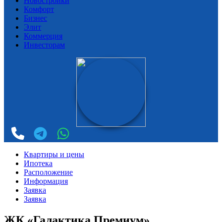
Новостройки
Комфорт
Бизнес
Элит
Коммерция
Инвесторам
Квартиры и цены
Ипотека
Расположение
Информация
Заявка
Заявка
ЖК «Галактика Премиум»