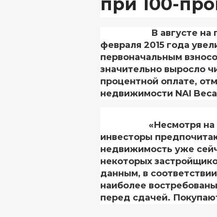
при 100-пр
Алексей Назаров
В августе на перви
февраля 2015 года увел
первоначальным взносо
значительно выросло чи
процентной оплате, от
недвижимости NAI Beca
«Несмотря на прод
инвесторы предпочитаю
недвижимость уже сейча
некоторых застройщико
данным, в соответстви
наиболее востребованы
перед сдачей. Покупаю