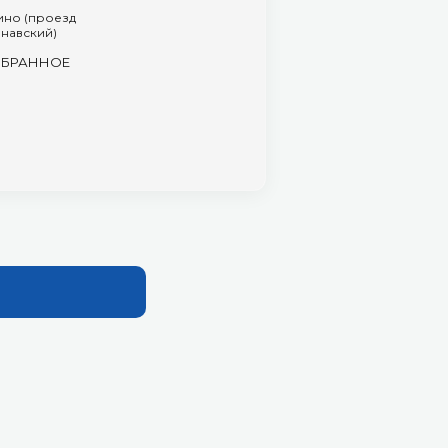
ино (проезд
навский)
ЗБРАННОЕ