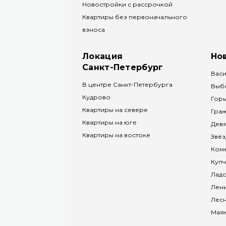
Новостройки с рассрочкой
Квартиры без первоначального
взноса
Локация
Но
Санкт-Петербург
Васи
В центре Санкт-Петербурга
Выб
Кудрово
Горь
Квартиры на севере
Граж
Квартиры на юге
Дев
Квартиры на востоке
Звёз
Коме
Куп
Лад
Лени
Лес
Мая