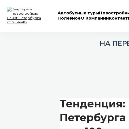
Автобусные туры
Новостройк
Полезное
О Компании
Контакт
НА ПЕР
На первичке
Тенденция:
Петербурга раст
число сделок
Петербурга 