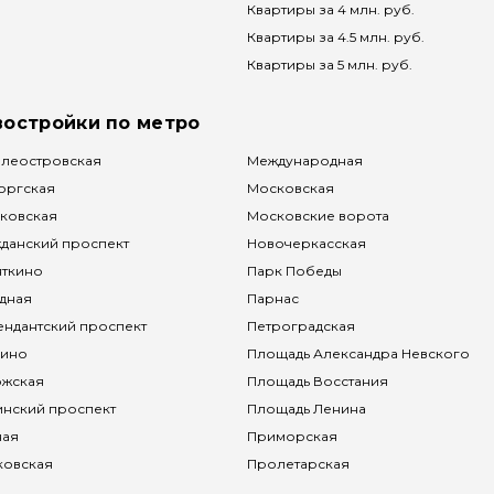
Квартиры за 4 млн. руб.
Квартиры за 4.5 млн. руб.
Квартиры за 5 млн. руб.
востройки по метро
леостровская
Международная
оргская
Московская
ковская
Московские ворота
данский проспект
Новочеркасская
яткино
Парк Победы
дная
Парнас
ндантский проспект
Петроградская
чино
Площадь Александра Невского
ожская
Площадь Восстания
нский проспект
Площадь Ленина
ная
Приморская
ковская
Пролетарская