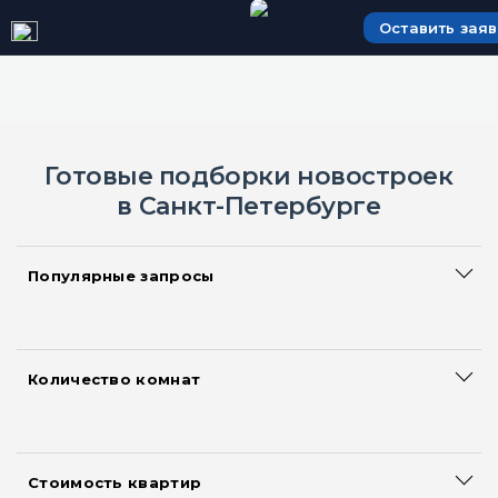
Оставить заяв
Готовые подборки новостроек
в Санкт-Петербурге
Популярные запросы
Сданные дома
Большие квартиры
Акции и скидки на квартиры
Количество комнат
Смарт квартиры
Квартиры-студии
Новостройки с ипотекой
Однокомнатные квартиры
Новостройки с рассрочкой
Двухкомнатные квартиры
Квартиры без первоначального взноса
Стоимость квартир