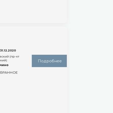
T
31.12.2020
ский (пр-кт
кий)
Подробнее
пчино
ЗБРАННОЕ