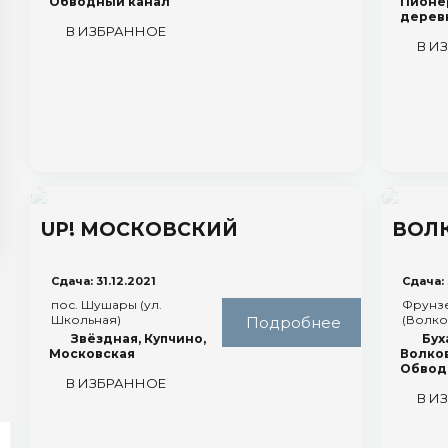
Обводный канал
Пионер
дерев
В ИЗБРАННОЕ
В И
UP! МОСКОВСКИЙ
ВОЛ
Сдача: 31.12.2021
Сдача: 
пос. Шушары (ул.
Фрунз
Школьная)
(Волко
Подробнее
Звёздная, Купчино,
Бух
Московская
Волков
Обвод
В ИЗБРАННОЕ
В И