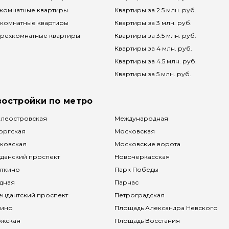
комнатные квартиры
Квартиры за 2.5 млн. руб.
комнатные квартиры
Квартиры за 3 млн. руб.
рехкомнатные квартиры
Квартиры за 3.5 млн. руб.
Квартиры за 4 млн. руб.
Квартиры за 4.5 млн. руб.
Квартиры за 5 млн. руб.
востройки по метро
леостровская
Международная
оргская
Московская
ковская
Московские ворота
данский проспект
Новочеркасская
яткино
Парк Победы
дная
Парнас
ндантский проспект
Петроградская
чино
Площадь Александра Невского
ожская
Площадь Восстания