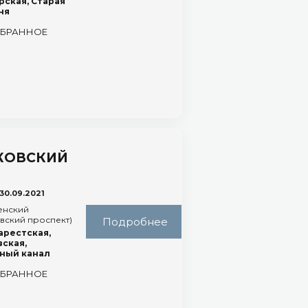
ская, Старая
ня
ЗБРАННОЕ
КОВСКИЙ
30.09.2021
енский
вский проспект)
Подробнее
арестская,
ская,
ный канал
ЗБРАННОЕ