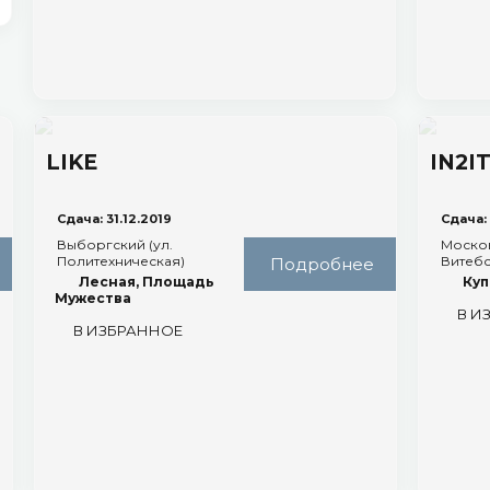
LIKE
IN2I
Сдача: 31.12.2019
Сдача: 
Выборгский (ул.
Москов
Политехническая)
Витебс
Подробнее
Лесная, Площадь
Ку
Мужества
В И
В ИЗБРАННОЕ