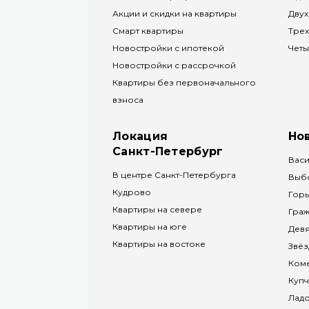
Акции и скидки на квартиры
Двух
Смарт квартиры
Трех
Новостройки с ипотекой
Четы
Новостройки с рассрочкой
Квартиры без первоначального
взноса
Локация
Но
Санкт-Петербург
Васи
В центре Санкт-Петербурга
Выб
Кудрово
Горь
Квартиры на севере
Граж
Квартиры на юге
Дев
Квартиры на востоке
Звёз
Коме
Куп
Лад