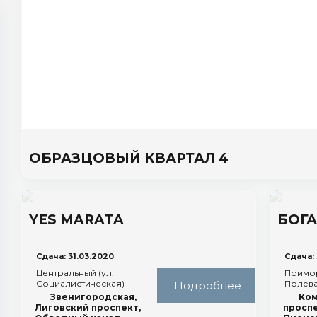
ОБРАЗЦОВЫЙ КВАРТАЛ 4
Сдача: 30.09.2019
пос. Шушары (ул. Кокколевская)
Звёздная, Купчино,
YES MARATA
БОГА
Ленинский проспект
В ИЗБРАННОЕ
Сдача: 31.03.2020
Сдача: 
Центральный (ул.
Примор
Социалистическая)
Полева
Подробнее
Звенигородская,
Ко
Лиговский проспект,
проспе