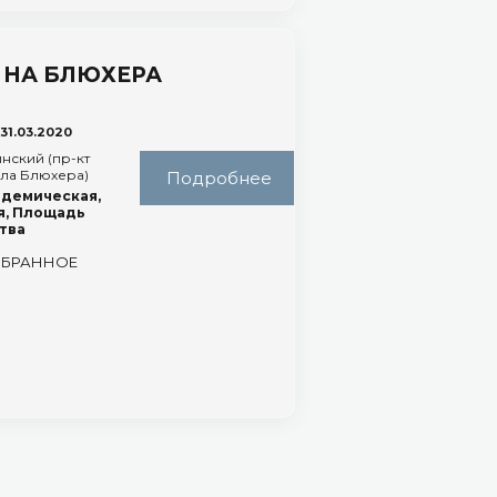
 НА БЛЮХЕРА
 31.03.2020
нский (пр-кт
ла Блюхера)
Подробнее
демическая,
я, Площадь
тва
ЗБРАННОЕ