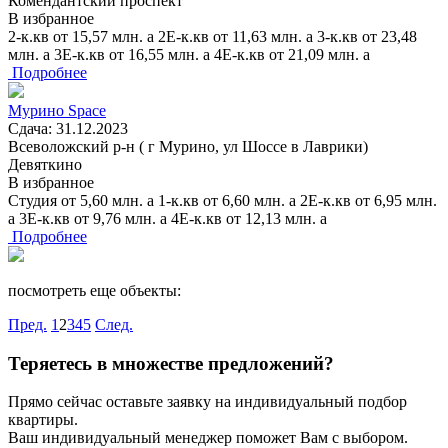
Комендантский проспект
В избранное
2-к.кв
от
15,57
млн.
a
2Е-к.кв
от
11,63
млн.
a
3-к.кв
от
23,48
млн.
a
3Е-к.кв
от
16,55
млн.
a
4Е-к.кв
от
21,09
млн.
a
Подробнее
Мурино Space
Сдача: 31.12.2023
Всеволожский р-н ( г Мурино, ул Шоссе в Лаврики)
Девяткино
В избранное
Студия
от
5,60
млн.
a
1-к.кв
от
6,60
млн.
a
2Е-к.кв
от
6,95
млн.
a
3Е-к.кв
от
9,76
млн.
a
4Е-к.кв
от
12,13
млн.
a
Подробнее
посмотреть еще объекты:
Пред.
1
2
3
4
5
След.
Теряетесь в множестве предложений?
Прямо сейчас оставьте заявку на индивидуальный подбор
квартиры.
Ваш индивидуальный менеджер поможет Вам с выбором.