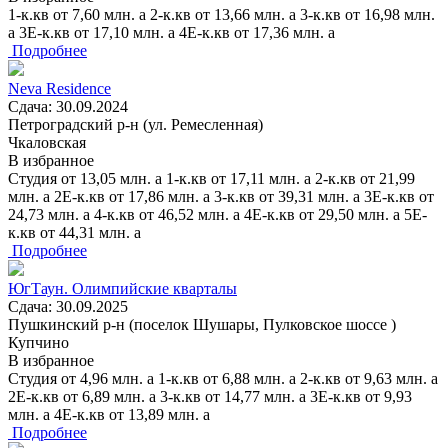
1-к.кв
от
7,60
млн.
a
2-к.кв
от
13,66
млн.
a
3-к.кв
от
16,98
млн.
a
3Е-к.кв
от
17,10
млн.
a
4Е-к.кв
от
17,36
млн.
a
Подробнее
Neva Residence
Сдача: 30.09.2024
Петроградский р-н (ул. Ремесленная)
Чкаловская
В избранное
Студия
от
13,05
млн.
a
1-к.кв
от
17,11
млн.
a
2-к.кв
от
21,99
млн.
a
2Е-к.кв
от
17,86
млн.
a
3-к.кв
от
39,31
млн.
a
3Е-к.кв
от
24,73
млн.
a
4-к.кв
от
46,52
млн.
a
4Е-к.кв
от
29,50
млн.
a
5Е-
к.кв
от
44,31
млн.
a
Подробнее
ЮгТаун. Олимпийские кварталы
Сдача: 30.09.2025
Пушкинский р-н (поселок Шушары, Пулковское шоссе )
Купчино
В избранное
Студия
от
4,96
млн.
a
1-к.кв
от
6,88
млн.
a
2-к.кв
от
9,63
млн.
a
2Е-к.кв
от
6,89
млн.
a
3-к.кв
от
14,77
млн.
a
3Е-к.кв
от
9,93
млн.
a
4Е-к.кв
от
13,89
млн.
a
Подробнее