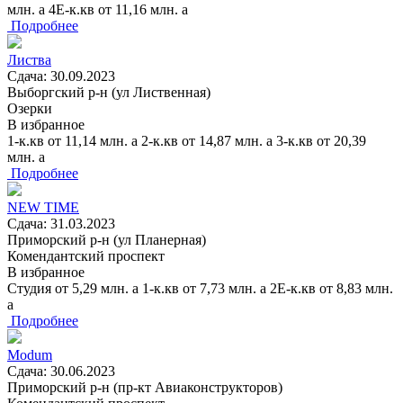
млн.
a
4Е-к.кв
от
11,16
млн.
a
Подробнее
Листва
Сдача: 30.09.2023
Выборгский р-н (ул Лиственная)
Озерки
В избранное
1-к.кв
от
11,14
млн.
a
2-к.кв
от
14,87
млн.
a
3-к.кв
от
20,39
млн.
a
Подробнее
NEW TIME
Сдача: 31.03.2023
Приморский р-н (ул Планерная)
Комендантский проспект
В избранное
Студия
от
5,29
млн.
a
1-к.кв
от
7,73
млн.
a
2Е-к.кв
от
8,83
млн.
a
Подробнее
Modum
Сдача: 30.06.2023
Приморский р-н (пр-кт Авиаконструкторов)