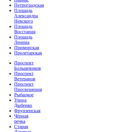
Петроградская
Площадь
Александра
Невского
Площадь
Восстания
Площадь
Ленина
Приморская
Пролетарская
Проспект
Большевиков
Проспект
Ветеранов
Проспект
Просвещения
Рыбацкое
Улица
Дыбенко
Фрунзенская
Чёрная
речка
Старая
Деревня