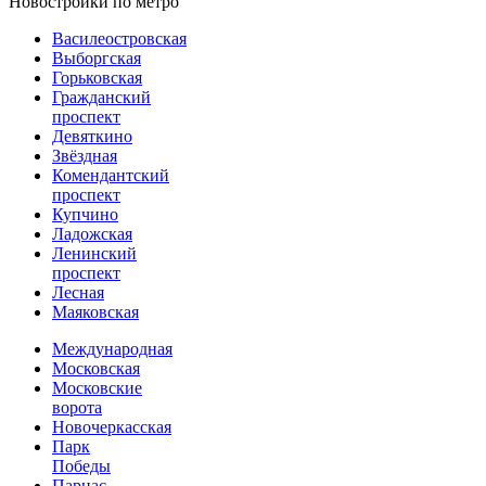
Новостройки по метро
Василеостровская
Выборгская
Горьковская
Гражданский
проспект
Девяткино
Звёздная
Комендантский
проспект
Купчино
Ладожская
Ленинский
проспект
Лесная
Маяковская
Международная
Московская
Московские
ворота
Новочеркасская
Парк
Победы
Парнас