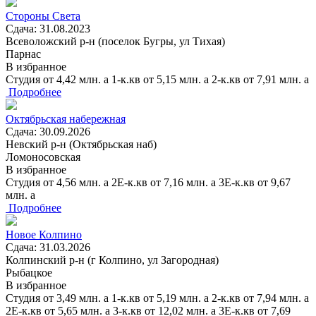
Стороны Света
Сдача: 31.08.2023
Всеволожский р-н (поселок Бугры, ул Тихая)
Парнас
В избранное
Студия
от
4,42
млн.
a
1-к.кв
от
5,15
млн.
a
2-к.кв
от
7,91
млн.
a
Подробнее
Октябрьская набережная
Сдача: 30.09.2026
Невский р-н (Октябрьская наб)
Ломоносовская
В избранное
Студия
от
4,56
млн.
a
2Е-к.кв
от
7,16
млн.
a
3Е-к.кв
от
9,67
млн.
a
Подробнее
Новое Колпино
Сдача: 31.03.2026
Колпинский р-н (г Колпино, ул Загородная)
Рыбацкое
В избранное
Студия
от
3,49
млн.
a
1-к.кв
от
5,19
млн.
a
2-к.кв
от
7,94
млн.
a
2Е-к.кв
от
5,65
млн.
a
3-к.кв
от
12,02
млн.
a
3Е-к.кв
от
7,69