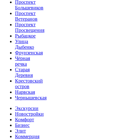
Проспект
Большевиков
Проспект
Ветеранов
Проспект
Просвещения
Рыбацкое
Улица
Дыбенко
Фрунзенская
Чёрная
речка
Старая
Деревня
Крестовский
остров
Нарвская
Чернышевская
Экскурсии
Новостройки
Комфорт
Бизнес
Элит
Коммерция