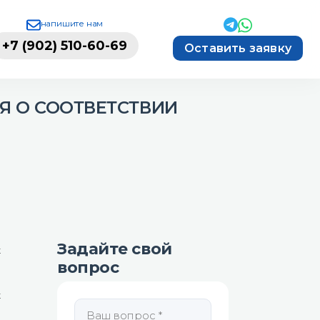
напишите нам
+7 (902) 510-60-69
Оставить заявку
Я О СООТВЕТСТВИИ
Задайте свой
х
вопрос
,
м
х
,