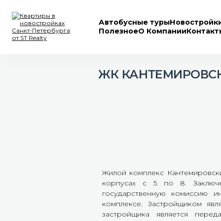
Автобусные туры
Новостройк
Полезное
О Компании
Контакт
ЖК КАНТЕМИРОВСК
ЖК
Кантемировский
Жилой комплекс Кантемировски
корпусах с 5 по 8. Заключе
государственную комиссию и
ЦДС получил
комплексе. Застройщиком явл
застройщика является перед
заключения о