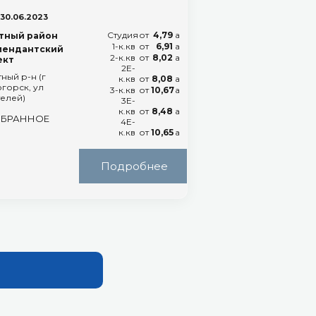
 30.06.2023
Студия
от
4,79
a
тный район
1-к.кв
от
6,91
a
мендантский
2-к.кв
от
8,02
a
ект
2Е-
ный р-н (г
к.кв
от
8,08
a
горск, ул
3-к.кв
от
10,67
a
елей)
3Е-
к.кв
от
8,48
a
ЗБРАННОЕ
4Е-
к.кв
от
10,65
a
Подробнее