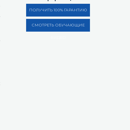
2
ПОЛУЧИТЬ 100% ГАРАНТИЮ
.
т
СМОТРЕТЬ ОБУЧАЮЩИЕ
е
ВИДЕО
т
0
о
а
.
К
о
и
.