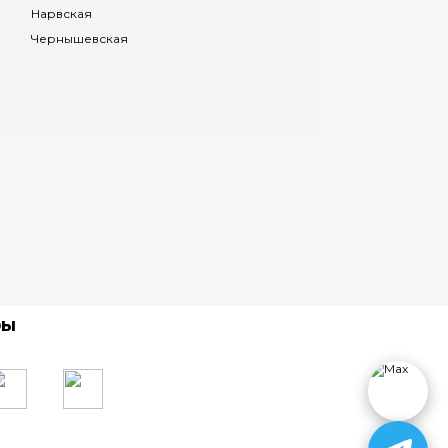
Нарвская
Чернышевская
ры