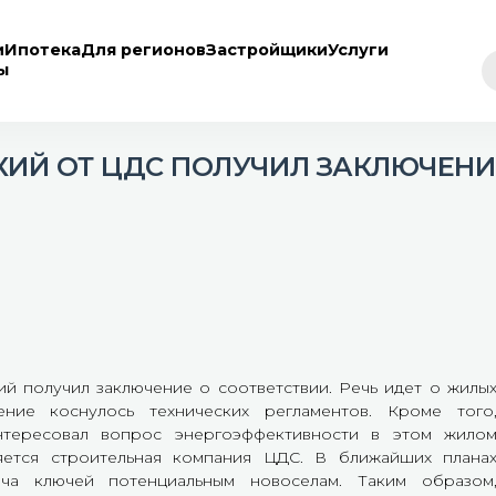
и
Ипотека
Для регионов
Застройщики
Услуги
ы
ИЙ ОТ ЦДС ПОЛУЧИЛ ЗАКЛЮЧЕНИ
 от
й получил заключение о соответствии. Речь идет о жилы
ние коснулось технических регламентов. Кроме того
нтересовал вопрос энергоэффективности в этом жило
яется строительная компания ЦДС. В ближайших плана
ача ключей потенциальным новоселам. Таким образом