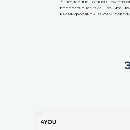
Благодарные отзывы счастли
профессионализма. Звоните на
как микрорайон Кантемировский г
4YOU