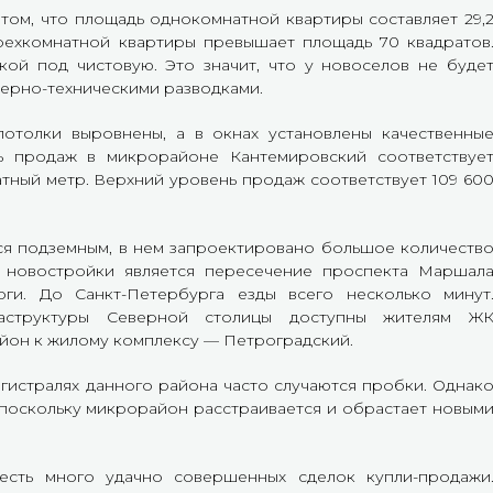
том, что площадь однокомнатной квартиры составляет 29,
рехкомнатной квартиры превышает площадь 70 квадратов
кой под чистовую. Это значит, что у новоселов не буде
ерно-техническими разводками.
потолки выровнены, а в окнах установлены качественны
ь продаж в микрорайоне Кантемировский соответствуе
атный метр. Верхний уровень продаж соответствует 109 60
ся подземным, в нем запроектировано большое количеств
 новостройки является пересечение проспекта Маршал
ги. До Санкт-Петербурга езды всего несколько минут
аструктуры Северной столицы доступны жителям Ж
йон к жилому комплексу — Петроградский.
агистралях данного района часто случаются пробки. Однак
, поскольку микрорайон расстраивается и обрастает новым
есть много удачно совершенных сделок купли-продажи