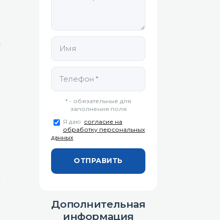
о
о
с
й
в
.
* - обязательные для
м
заполнения поля
,
Я даю
согласие на
в
обработку персональных
о
данных
.
-
е
а
Дополнительная
информация