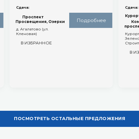
Сдача:
Сдача:
Курор
Проспект
Подробнее
Просвещения, Озерки
Ко
просп
д. Агалатово (ул.
Кленовая)
Курорт
Зелено
В ИЗБРАННОЕ
Строит
В И