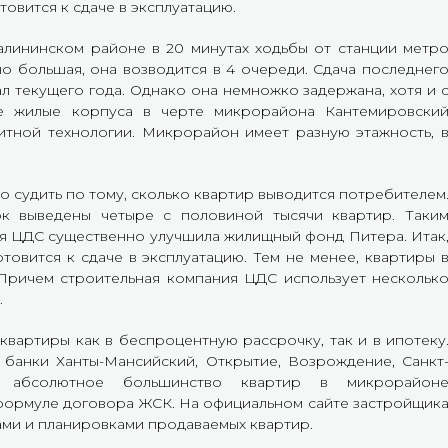
овится к сдаче в эксплуатацию.
алининском районе в 20 минутах ходьбы от станции метр
о большая, она возводится в 4 очереди. Сдача последнег
ал текущего года. Однако она немножко задержана, хотя и 
се жилые корпуса в черте микрорайона Кантемировски
тной технологии. Микрорайон имеет разную этажность, 
 судить по тому, сколько квартир выводится потребителем
к выведены четыре с половиной тысячи квартир. Таки
ия ЦДС существенно улучшила жилищный фонд Питера. Итак
овится к сдаче в эксплуатацию. Тем не менее, квартиры 
Причем строительная компания ЦДС использует нескольк
.
вартиры как в беспроцентную рассрочку, так и в ипотеку
 банки Ханты-Мансийский, Открытие, Возрождение, Санкт
 абсолютное большинство квартир в микрорайон
формуле договора ЖСК. На официальном сайте застройщик
ми и планировками продаваемых квартир.