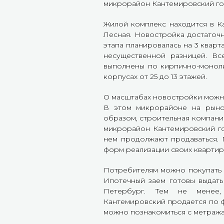
микрорайон Кантемировский гот
соответствии
Жилой комплекс находится в К
Лесная. Новостройка достаточн
этапа планировалась на 3 кварт
несущественной разницей. В
выполнены по кирпично-моноли
корпусах от 25 до 13 этажей.
О масштабах новостройки можно
В этом микрорайоне на рыно
образом, строительная компан
микрорайон Кантемировский гот
нем продолжают продаваться. 
форм реализации своих квартир
Потребителям можно покупать к
Ипотечный заем готовы выдать
Петербург. Тем не менее,
Кантемировский продается по 
можно познакомиться с метража