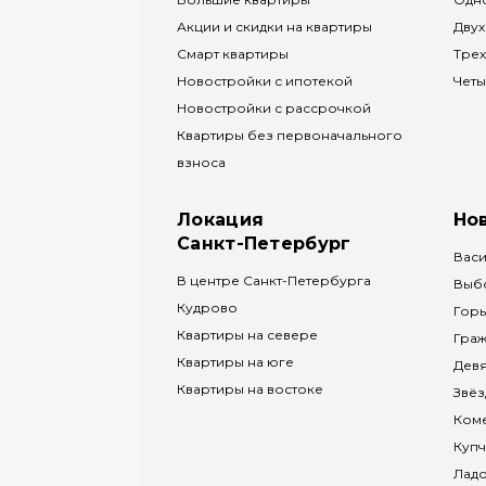
Акции и скидки на квартиры
Двух
Смарт квартиры
Трех
Новостройки с ипотекой
Четы
Новостройки с рассрочкой
Квартиры без первоначального
взноса
Локация
Но
Санкт-Петербург
Васи
В центре Санкт-Петербурга
Выб
Кудрово
Горь
Квартиры на севере
Граж
Квартиры на юге
Дев
Квартиры на востоке
Звёз
Коме
Куп
Лад