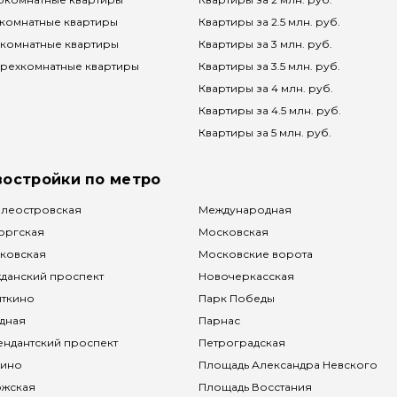
комнатные квартиры
Квартиры за 2.5 млн. руб.
комнатные квартиры
Квартиры за 3 млн. руб.
рехкомнатные квартиры
Квартиры за 3.5 млн. руб.
Квартиры за 4 млн. руб.
Квартиры за 4.5 млн. руб.
Квартиры за 5 млн. руб.
востройки по метро
леостровская
Международная
оргская
Московская
ковская
Московские ворота
данский проспект
Новочеркасская
яткино
Парк Победы
дная
Парнас
ндантский проспект
Петроградская
чино
Площадь Александра Невского
ожская
Площадь Восстания