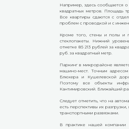
Например, здесь сообщается о 
квадратных метров. Площадь т
Все квартиры сдаются с отдел
проблем с проводкой и с инжен
Кроме того, стены и полы и 
стеклопакеты. Нижний уровен
отметке 85 213 рублей за квадр
руб. за квадратный метр.
Паркинг в микрорайоне являет
машино-мест. Точным адресом
Блюхера и Кушелевской доро
Поэтому все объекты инфр
Кантимировский. Ближайший ра
Следует отметить, что на автом
есть перспективы их разгрузки
транспортными развязками.
В практике нашей компании 