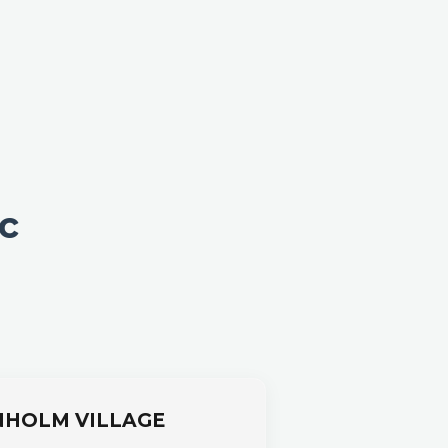
о
,
с
HOLM VILLAGE