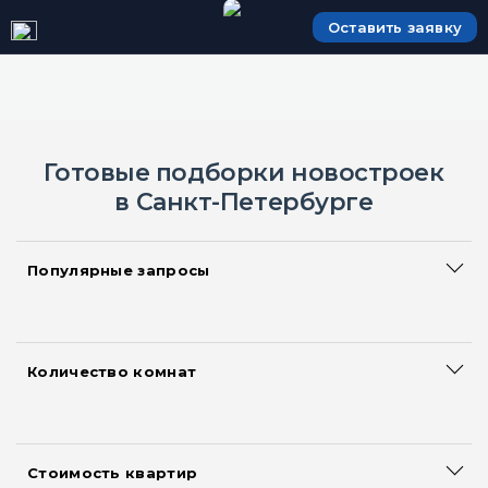
Оставить заявку
Готовые подборки новостроек
в Санкт-Петербурге
Популярные запросы
Сданные дома
Большие квартиры
Акции и скидки на квартиры
Количество комнат
Смарт квартиры
Квартиры-студии
Новостройки с ипотекой
Однокомнатные квартиры
Новостройки с рассрочкой
Двухкомнатные квартиры
Квартиры без первоначального взноса
Стоимость квартир