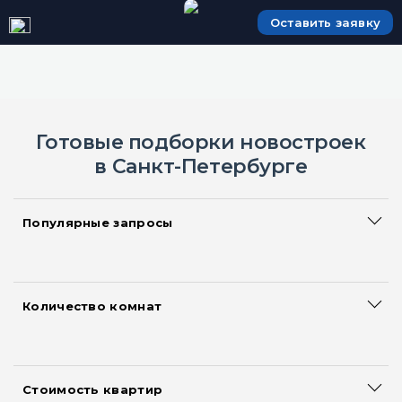
Оставить заявку
Готовые подборки новостроек
в Санкт-Петербурге
Популярные запросы
Сданные дома
Большие квартиры
Акции и скидки на квартиры
Количество комнат
Смарт квартиры
Квартиры-студии
Новостройки с ипотекой
Однокомнатные квартиры
Новостройки с рассрочкой
Двухкомнатные квартиры
Квартиры без первоначального взноса
Стоимость квартир