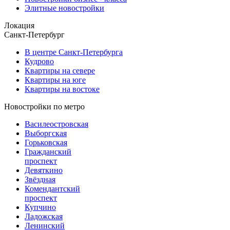
Элитные новостройки
Локация
Санкт-Петербург
В центре Санкт-Петербурга
Кудрово
Квартиры на севере
Квартиры на юге
Квартиры на востоке
Новостройки по метро
Василеостровская
Выборгская
Горьковская
Гражданский
проспект
Девяткино
Звёздная
Комендантский
проспект
Купчино
Ладожская
Ленинский