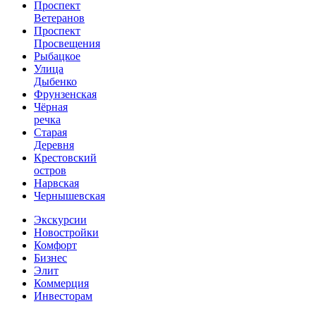
Проспект
Ветеранов
Проспект
Просвещения
Рыбацкое
Улица
Дыбенко
Фрунзенская
Чёрная
речка
Старая
Деревня
Крестовский
остров
Нарвская
Чернышевская
Экскурсии
Новостройки
Комфорт
Бизнес
Элит
Коммерция
Инвесторам