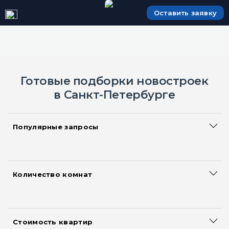
Оставить заявку
Готовые подборки новостроек
в Санкт-Петербурге
Популярные запросы
Сданные дома
Большие квартиры
Акции и скидки на квартиры
Количество комнат
Смарт квартиры
Квартиры-студии
Новостройки с ипотекой
Однокомнатные квартиры
Новостройки с рассрочкой
Двухкомнатные квартиры
Квартиры без первоначального взноса
Стоимость квартир