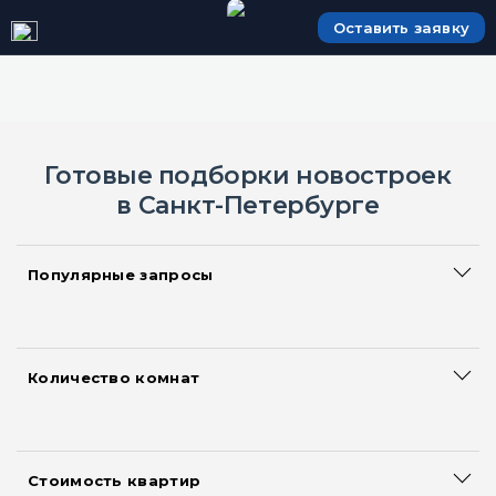
Оставить заявку
Готовые подборки новостроек
в Санкт-Петербурге
Популярные запросы
Сданные дома
Большие квартиры
Акции и скидки на квартиры
Количество комнат
Смарт квартиры
Квартиры-студии
Новостройки с ипотекой
Однокомнатные квартиры
Новостройки с рассрочкой
Двухкомнатные квартиры
Квартиры без первоначального взноса
Стоимость квартир