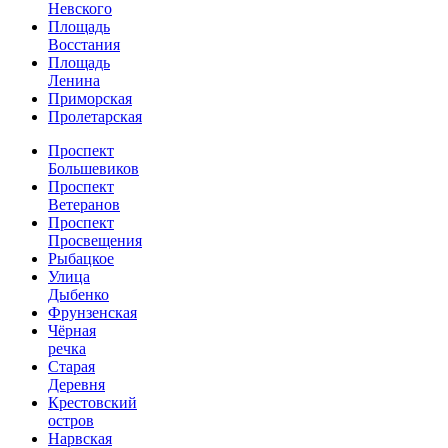
Невского
Площадь
Восстания
Площадь
Ленина
Приморская
Пролетарская
Проспект
Большевиков
Проспект
Ветеранов
Проспект
Просвещения
Рыбацкое
Улица
Дыбенко
Фрунзенская
Чёрная
речка
Старая
Деревня
Крестовский
остров
Нарвская