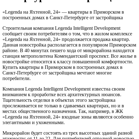
«Legenda на Яхтенной, 24» — квартиры в Приморском в
построенных домах в Санкт-Петербурге от застройщика
Строительная компания Legenda Intelligent Development
сообщает своим потребителям о том, что в жилом комплексе
«Legenda на Яхтенной, 24» продолжается продажа квартир.
Данная новостройка располагается в популярном Приморском
районе. В 40 минутах пешего хода от микрорайона находится
станция метрополитена Комендантский проспект. Все жилье в
новостройке относится к классу повышенной комфортности.
Купить квартиры в Приморском в построенных домах в
Санкт-Петербурге от застройщика мечтают многие
потребители.
Компания Legenda Intelligent Development известна своим
вниманием к проработке всех архитектурных нюансов.
Тщательность отделки в объектах этого застройщика
прослеживается не только в сдаваемых квартирах, но и в
местах общественного назначения. Так, например, в ЖК
«Legenda на Яхтенной, 24» входные зоны являются особенно
элегантными и ухоженными.
Микрорайон будет состоять из трех высотных зданий разной
этажности: от 11 до 22. Для потребителей отрадной новостью