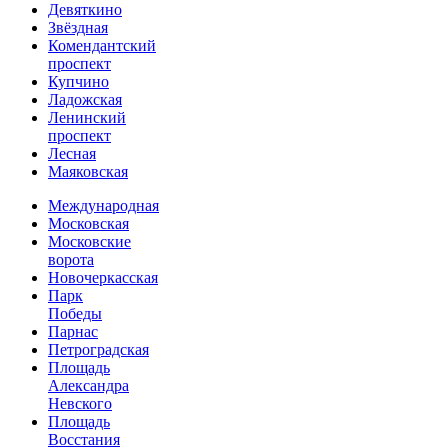
Девяткино
Звёздная
Комендантский
проспект
Купчино
Ладожская
Ленинский
проспект
Лесная
Маяковская
Международная
Московская
Московские
ворота
Новочеркасская
Парк
Победы
Парнас
Петроградская
Площадь
Александра
Невского
Площадь
Восстания