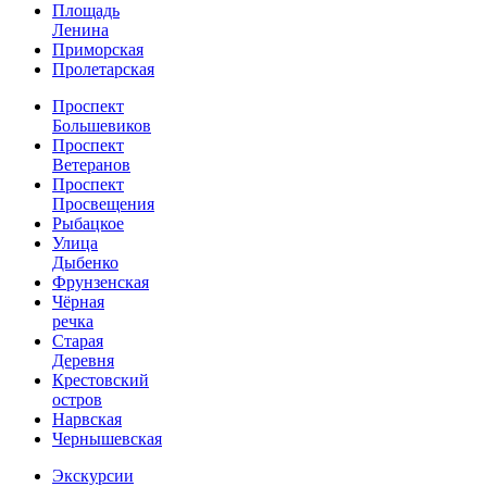
Площадь
Ленина
Приморская
Пролетарская
Проспект
Большевиков
Проспект
Ветеранов
Проспект
Просвещения
Рыбацкое
Улица
Дыбенко
Фрунзенская
Чёрная
речка
Старая
Деревня
Крестовский
остров
Нарвская
Чернышевская
Экскурсии