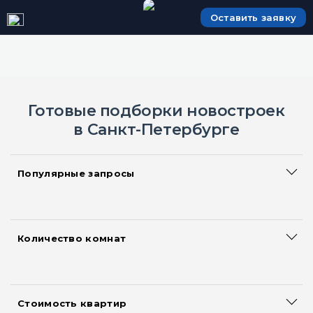
Оставить заявку
Готовые подборки новостроек
в Санкт-Петербурге
Популярные запросы
Сданные дома
Большие квартиры
Акции и скидки на квартиры
Количество комнат
Смарт квартиры
Квартиры-студии
Новостройки с ипотекой
Однокомнатные квартиры
Новостройки с рассрочкой
Двухкомнатные квартиры
Квартиры без первоначального взноса
Стоимость квартир